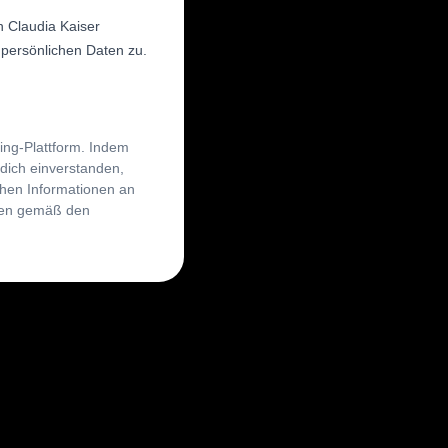
n Claudia Kaiser
persönlichen Daten zu.
ing-Plattform. Indem
 dich einverstanden,
chen Informationen an
den gemäß den