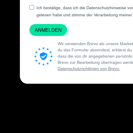
Ich bestätige, dass ich die Datenschutzhinweise vo
gelesen habe und stimme der Verarbeitung meiner 
ANMELDEN
Wir verwenden Brevo als unsere Market
du das Formular absendest, erklärst du
dass die von dir angegebenen persönli
Brevo zur Bearbeitung übertragen wer
Datenschutzrichtlinien von Brevo.