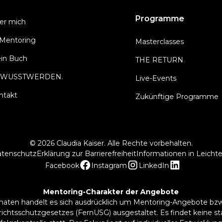
Programme
er mich
1 Mentoring
Masterclasses
in Buch
THE RETURN
.
WUSSTWERDEN.
Live-Events
ntakt
Zukünftige Programme
© 2026 Claudia Kaiser. Alle Rechte vorbehalten.
tenschutz
Erklärung zur Barrierefreiheit
Informationen in Leicht
Facebook
Instagram
LinkedIn
Mentoring-Charakter der Angebote
n handelt es sich ausdrücklich um Mentoring-Angebote bzw. Li
rrichtsschutzgesetzes (FernUSG) ausgestaltet. Es findet keine st